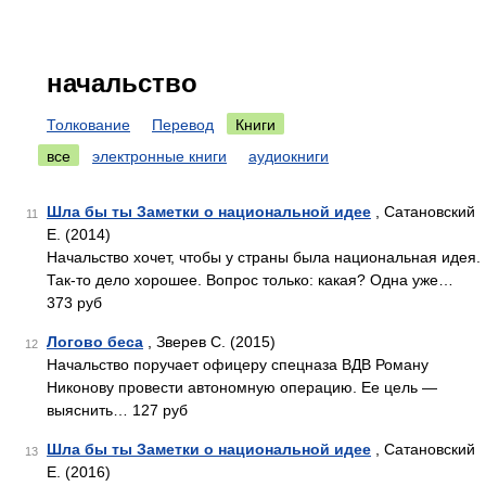
начальство
Толкование
Перевод
Книги
все
электронные книги
аудиокниги
Шла бы ты Заметки о национальной идее
, Сатановский
11
Е. (2014)
Начальство хочет, чтобы у страны была национальная идея.
Так-то дело хорошее. Вопрос только: какая? Одна уже…
373 руб
Логово беса
, Зверев С. (2015)
12
Начальство поручает офицеру спецназа ВДВ Роману
Никонову провести автономную операцию. Ее цель —
выяснить… 127 руб
Шла бы ты Заметки о национальной идее
, Сатановский
13
Е. (2016)