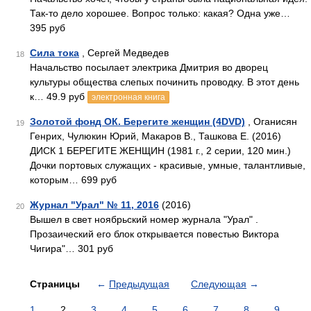
Так-то дело хорошее. Вопрос только: какая? Одна уже…
395 руб
Сила тока
, Сергей Медведев
18
Начальство посылает электрика Дмитрия во дворец
культуры общества слепых починить проводку. В этот день
к… 49.9 руб
электронная книга
Золотой фонд ОК. Берегите женщин (4DVD)
, Оганисян
19
Генрих, Чулюкин Юрий, Макаров В., Ташкова Е. (2016)
ДИСК 1 БЕРЕГИТЕ ЖЕНЩИН (1981 г., 2 серии, 120 мин.)
Дочки портовых служащих - красивые, умные, талантливые,
которым… 699 руб
Журнал "Урал" № 11, 2016
(2016)
20
Вышел в свет ноябрьский номер журнала "Урал" .
Прозаический его блок открывается повестью Виктора
Чигира"… 301 руб
Страницы
←
Предыдущая
Следующая
→
1
2
3
4
5
6
7
8
9